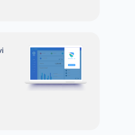
ruvi
DNSSEC