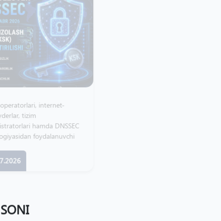
.UZ domeni ma’muriyati
ICANN86 Policy Forum’da ishtirok
SSEC
etdi
hi
15.06.2026
 SONI