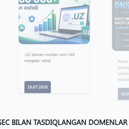
Z domen nomlari soni 160
Aloqa operatorlari, internet-
ngdan oshdi
provayderlar, tizim
administratorlari hamda DN
texnologiyasidan foydalanuvc
barcha tashkilotlar diqqatiga
16.07.2026
02.07.2026
EC BILAN TASDIQLANGAN DOMENLAR