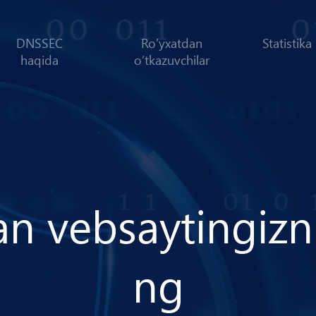
DNSSEC
Roʼyxatdan
Statistika
haqida
oʼtkazuvchilar
a
n
v
e
b
s
a
y
t
i
n
g
i
z
n
n
g