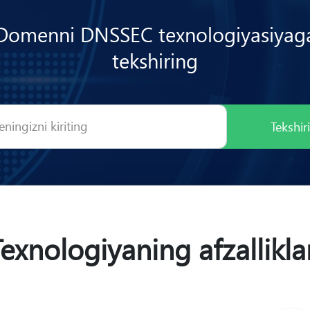
Domenni DNSSEC texnologiyasiyag
tekshiring
Tekshir
Texnologiyaning afzallikla