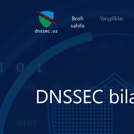
Bosh
Yangiliklar
sahifa
D
N
S
S
E
C
b
i
l