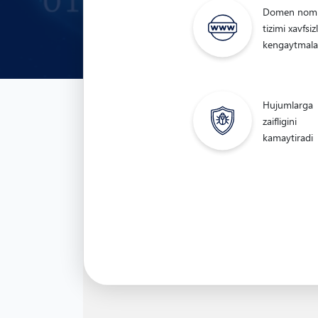
Domen nom
tizimi xavfsizl
kengaytmala
Hujumlarga
zaifligini
kamaytiradi