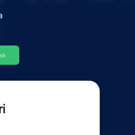
a
ish
ri