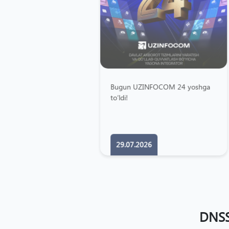
Bugun UZINFOCOM 24 yoshga
.U
to‘ldi!
mi
29.07.2026
DNSS