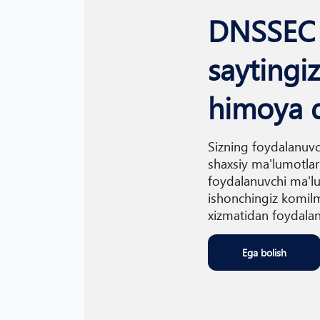
DNSSEC 
saytingi
himoya q
Sizning foydalanuvc
shaxsiy ma'lumotlarn
foydalanuvchi ma'lu
ishonchingiz komilm
xizmatidan foydalan
Ega bolish