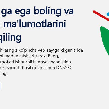
ga ega boling va
z ma'lumotlarini
iling
hilaringiz ko'pincha veb-saytga kirganlarida
i taqdim etishlari kerak. Biroq,
motlari ishonchli himoyalanganligiga
i? Ishonch hosil qilish uchun DNSSEC
ing.