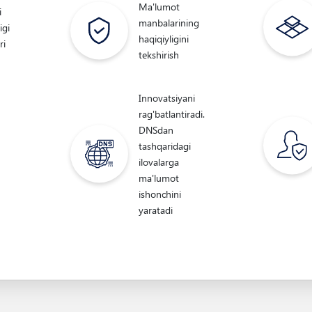
Ma'lumot
i
manbalarining
igi
haqiqiyligini
ri
tekshirish
Innovatsiyani
rag'batlantiradi.
DNSdan
tashqaridagi
ilovalarga
ma'lumot
ishonchini
yaratadi