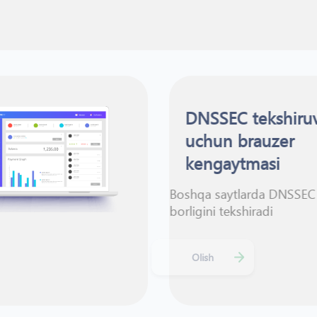
DNSSEC tekshi
uchun brauzer
kengaytmasi
Boshqa saytlarda 
borligini tekshiradi
Olish