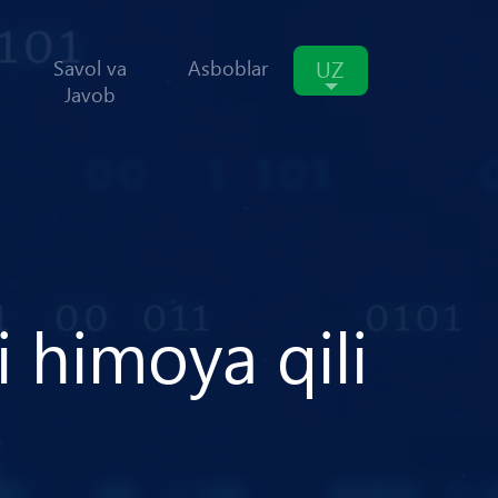
UZ
Savol va
Asboblar
Javob
i
h
i
m
o
y
a
q
i
l
i